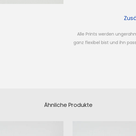
a
n
Zusä
o
i
Alle Prints werden ungerah
S
ganz flexibel bist und ihn pa
u
n
s
e
t
M
e
Ähnliche Produkte
n
g
e