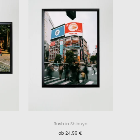
Rush in Shibuya
ab
24,99
€