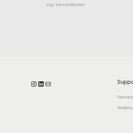
zzgl. Versandkosten
Suppo
Instagram
LinkedIn
E-Mail
Versan
Widerr