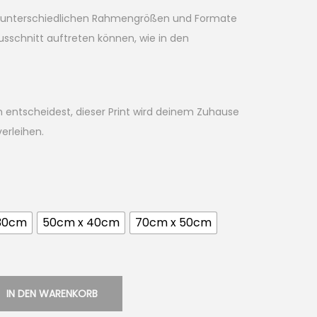
ie unterschiedlichen Rahmengrößen und Formate
usschnitt auftreten können, wie in den
h entscheidest, dieser Print wird deinem Zuhause
erleihen.
30cm
50cm x 40cm
70cm x 50cm
IN DEN WARENKORB